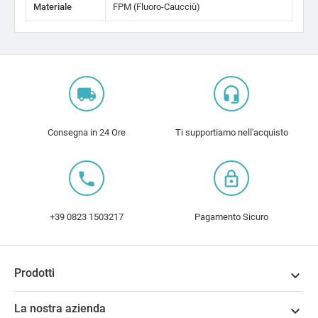
Materiale
FPM (Fluoro-Caucciù)
local_shipping
headset_mic
Consegna in 24 Ore
Ti supportiamo nell'acquisto
local_phone
lock_outline
+39 0823 1503217
Pagamento Sicuro
Prodotti

La nostra azienda
