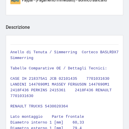
Paypal - (Pagamento Immediato) - Bonifico Bancario
Descrizione
Anello di Tenuta / Simmerring
Corteco BASLRDX7
Simmerring
Tabelle Comparative OE / Dettagli Tecnici:
CASE IH 218375A1 JCB 02101435 7701031630
LANDINI 1447690M1 MASSEY FERGUSON 1447690M1
2418F436 PERKINS 2415361 2418F436 RENAULT
7701031630
RENAULT TRUCKS 5430020364
Lato montaggio Parte frontale
Diametro interno 1 [mm] 60,33
Diametro esterno 1 [mm] 79,4