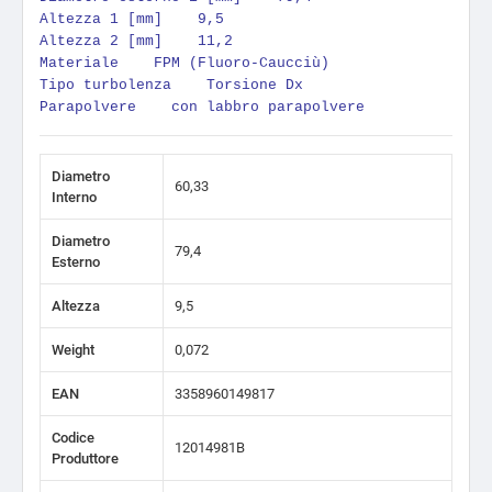
Altezza 1 [mm] 9,5
Altezza 2 [mm] 11,2
Materiale FPM (Fluoro-Caucciù)
Tipo turbolenza Torsione Dx
Parapolvere con labbro parapolvere
Diametro
60,33
Interno
Diametro
79,4
Esterno
Altezza
9,5
Weight
0,072
EAN
3358960149817
Codice
12014981B
Produttore