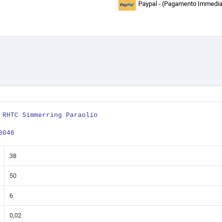
Paypal - (Pagamento Immediat
RHTC Simmerring Paraolio
8046
38
50
6
0,02