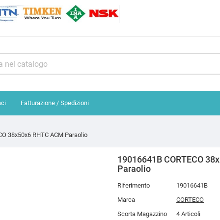
aci
Fatturazione / Spedizioni
O 38x50x6 RHTC ACM Paraolio
19016641B CORTECO 38
Paraolio
Riferimento
19016641B
Marca
CORTECO
Scorta Magazzino
4 Articoli