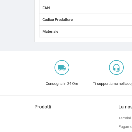
EAN
Codice Produttore
Materiale
local_shipping
headset_mic
Consegna in 24 Ore
Ti supportiamo nell'acq
Prodotti
La nos
Termini 
Pagamen