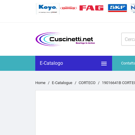

E-Catalogo
Contatt
Home
E-Catalogue
CORTECO
19016641B CORTEC