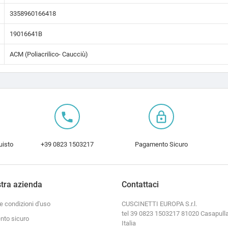
3358960166418
19016641B
ACM (Poliacrilico- Caucciù)
local_phone
lock_outline
uisto
+39 0823 1503217
Pagamento Sicuro
tra azienda
Contattaci
e condizioni d'uso
CUSCINETTI EUROPA S.r.l.
tel 39 0823 1503217 81020 Casapulla
to sicuro
Italia