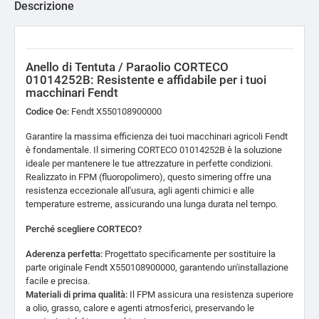
Descrizione
Anello di Tentuta / Paraolio CORTECO
01014252B: Resistente e affidabile per i tuoi
macchinari Fendt
Codice Oe:
Fendt X550108900000
Garantire la massima efficienza dei tuoi macchinari agricoli Fendt
è fondamentale.
Il simering CORTECO 01014252B è la soluzione
ideale per mantenere le tue attrezzature in perfette condizioni.
Realizzato in FPM (fluoropolimero),
questo simering offre una
resistenza eccezionale all'usura,
agli agenti chimici e alle
temperature estreme,
assicurando una lunga durata nel tempo.
Perché scegliere CORTECO?
Aderenza perfetta:
Progettato specificamente per sostituire la
parte originale Fendt X550108900000,
garantendo un'installazione
facile e precisa.
Materiali di prima qualità:
Il FPM assicura una resistenza superiore
a olio,
grasso,
calore e agenti atmosferici,
preservando le