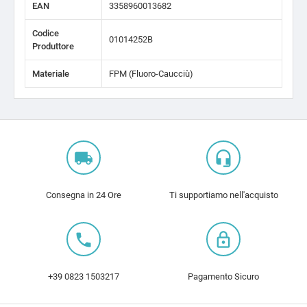
EAN
3358960013682
Codice
01014252B
Produttore
Materiale
FPM (Fluoro-Caucciù)
local_shipping
headset_mic
Consegna in 24 Ore
Ti supportiamo nell'acquisto
local_phone
lock_outline
+39 0823 1503217
Pagamento Sicuro