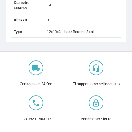
Diametro
19
Esterno
Altezza
3
Type
12x19x3 Linear Bearing Seal
local_shipping
headset_mic
Consegna in 24 Ore
Ti supportiamo nell'acquisto
local_phone
lock_outline
+39 0823 1503217
Pagamento Sicuro