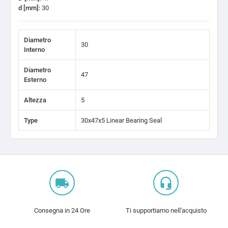
d [mm]:
30
Diametro
30
Interno
Diametro
47
Esterno
Altezza
5
Type
30x47x5 Linear Bearing Seal
local_shipping
headset_mic
Consegna in 24 Ore
Ti supportiamo nell'acquisto