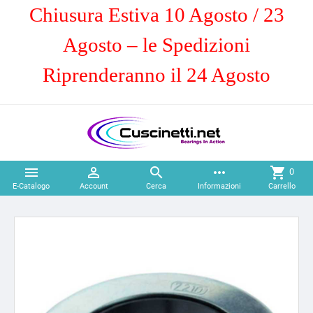
Chiusura Estiva 10 Agosto / 23
Agosto – le Spedizioni
Riprenderanno il 24 Agosto



more_horiz
shopping_cart
0
E-Catalogo
Account
Cerca
Informazioni
Carrello